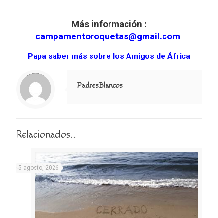
Más información :
campamentoroquetas@gmail.com
Papa saber más sobre los Amigos de África
Notice
: Trying to access array offset on value of type null in
/home/misioner/public_html/padresblancos/themes/betheme/includes/content-single.php
on line
286
PadresBlancos
Relacionados...
5 agosto, 2026