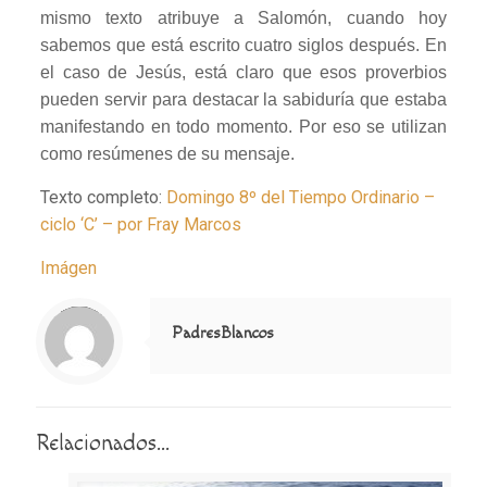
mismo texto atribuye a Salomón, cuando hoy
sabemos que está escrito cuatro siglos después. En
el caso de Jesús, está claro que esos proverbios
pueden servir para destacar la sabiduría que estaba
manifestando en todo momento. Por eso se utilizan
como resúmenes de su mensaje.
Texto completo:
Domingo 8º del Tiempo Ordinario –
ciclo ‘C’ – por Fray Marcos
Imágen
Notice
: Trying to access array offset on value of type null in
/home/misioner/public_html/padresblancos/themes/betheme/includes/content-single.php
on line
286
PadresBlancos
Relacionados...