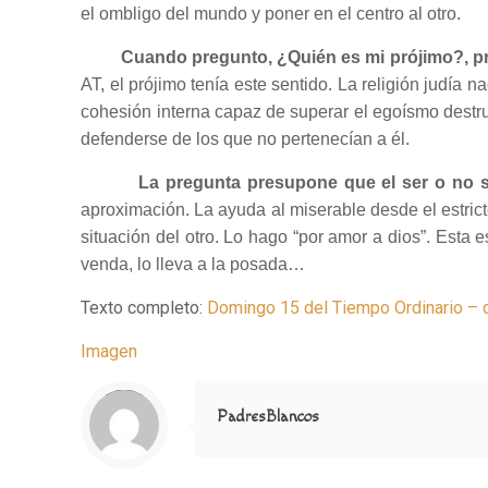
el ombligo del mundo y poner en el centro al otro.
Cuando pregunto, ¿Quién es mi prójimo?, pr
AT, el prójimo tenía este sentido. La religión judía
cohesión interna capaz de superar el egoísmo destru
defenderse de los que no pertenecían a él.
La pregunta presupone que el ser o no s
aproximación. La ayuda al miserable desde el estric
situación del otro. Lo hago “por amor a dios”. Esta 
venda, lo lleva a la posada…
Texto completo:
Domingo 15 del Tiempo Ordinario – c
Imagen
Notice
: Trying to access array offset on value of type null in
/home/misioner/public_html/padresblancos/themes/betheme/includes/content-single.php
on line
286
PadresBlancos