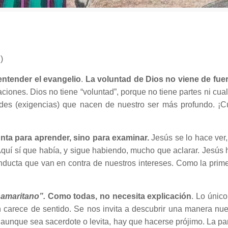
)
entender el evangelio
.
La voluntad de Dios no viene de fuer
iones. Dios no tiene “voluntad”, porque no tiene partes ni cual
es (exigencias) que nacen de nuestro ser más profundo. ¡Cu
unta para aprender, sino para examinar.
Jesús se lo hace ver
. Aquí sí que había, y sigue habiendo, mucho que aclarar. Jesú
ducta que van en contra de nuestros intereses. Como la primer
amaritano”.
Como todas, no necesita explicación
. Lo únic
ión carece de sentido. Se nos invita a descubrir una manera n
 aunque sea sacerdote o levita, hay que hacerse prójimo. La p