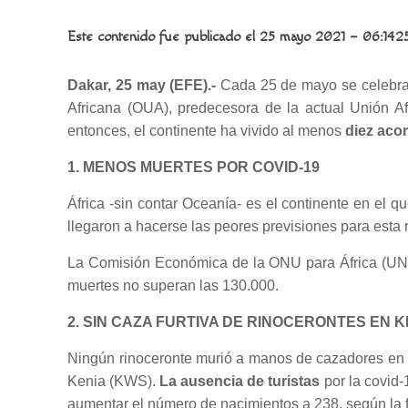
Este contenido fue publicado el 25 mayo 2021 – 06:14
2
Dakar, 25 may (EFE).-
Cada 25 de mayo se celebra
Africana (OUA), predecesora de la actual Unión A
entonces, el continente ha vivido al menos
diez aco
1. MENOS MUERTES POR COVID-19
África -sin contar Oceanía- es el continente en el q
llegaron a hacerse las peores previsiones para esta 
La Comisión Económica de la ONU para África (UNEC
muertes no superan las 130.000.
2. SIN CAZA FURTIVA DE RINOCERONTES EN K
Ningún rinoceronte murió a manos de cazadores en K
Kenia (KWS).
La ausencia de turistas
por la covid-
aumentar el número de nacimientos a 238, según la f