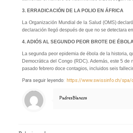
3. ERRADICACIÓN DE LA POLIO EN ÁFRICA
La Organización Mundial de la Salud (OMS) declaró e
declaración llegó después de que no se detectara en
4. ADIÓS AL SEGUNDO PEOR BROTE DE ÉBOLA
La segunda peor epidemia de ébola de la historia, 
Democrática del Congo (RDC).
Además, este 5 de m
pasado febrero doce contagios, incluidos seis falleci
Para seguir leyendo:
https://www.swissinfo.ch/sp
Notice
: Trying to access array offset on value of type null in
/home/misioner/public_html/padresblancos/themes/betheme/includes/content-single.php
on line
286
PadresBlancos