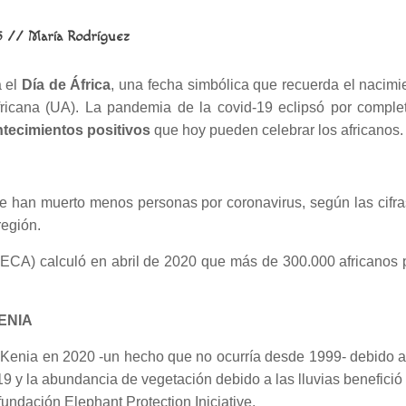
5 //
María Rodríguez
 el
Día de África
, una fecha simbólica que recuerda el nacimi
fricana (UA).
La pandemia de la covid-19 eclipsó por complet
ntecimientos positivos
que hoy pueden celebrar los africanos.
ue han muerto menos personas por coronavirus, según las cifras
región.
A) calculó en abril de 2020 que más de 300.000 africanos po
ENIA
enia en 2020 -un hecho que no ocurría desde 1999- debido a 
19 y la abundancia de vegetación debido a las lluvias benefició
undación Elephant Protection Iniciative.