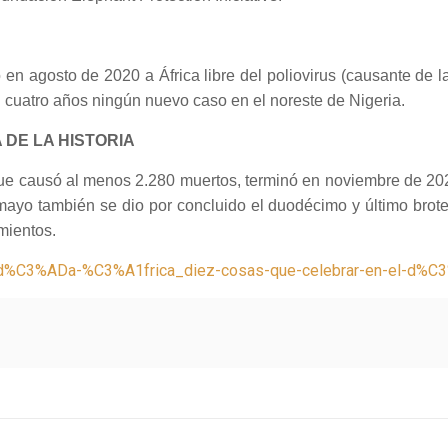
n agosto de 2020 a África libre del poliovirus (causante de l
 cuatro años ningún nuevo caso en el noreste de Nigeria.
 DE LA HISTORIA
que causó al menos 2.280 muertos, terminó en noviembre de 2020
ayo también se dio por concluido el duodécimo y último brote
mientos.
a/d%C3%ADa-%C3%A1frica_diez-cosas-que-celebrar-en-el-d%