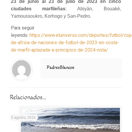
23 de junio al 23 de julio de 2023 en cinco
ciudades marfileñas
: Abiyán, Bouaké,
Yamoussoukro, Korhogo y San-Pedro.
Para seguir
leyendo:
https://www.eluniverso.com/deportes/futbol/cop
de-africa-de-naciones-de-futbol-de-2023-en-costa-
de-marfil-aplazada-a-principios-de-2024-nota/
Notice
: Trying to access array offset on value of type null in
/home/misioner/public_html/padresblancos/themes/betheme/includes/content-single.php
on line
286
PadresBlancos
Relacionados...
5 agosto, 2026