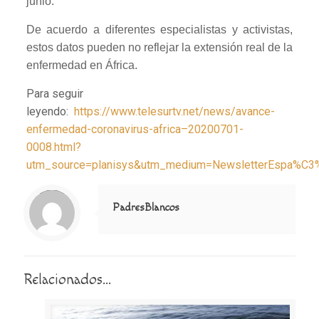
junio.
De acuerdo a diferentes especialistas y activistas,
estos datos pueden no reflejar la extensión real de la
enfermedad en África.
Para seguir
leyendo:
https://www.telesurtv.net/news/avance-
enfermedad-coronavirus-africa–20200701-
0008.html?
utm_source=planisys&utm_medium=NewsletterEspa%C3
Notice
: Trying to access array offset on value of type null in
/home/misioner/public_html/padresblancos/themes/betheme/includes/content-single.php
on line
286
PadresBlancos
Relacionados...