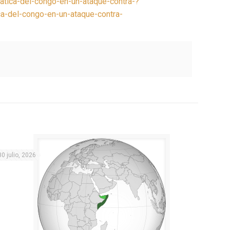
atica-del-congo-en-un-ataque-contra-?
a-del-congo-en-un-ataque-contra-
30 julio, 2026