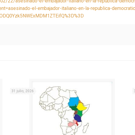
02/22/asesinado-el-embajador-italiano-en-la-republica-democr
asesinado-el-embajador-italiano-en-la-republica-democratic
hiODQ0Yzk5NWExMDM1ZTEifQ%3D%3D
31 julio, 2026