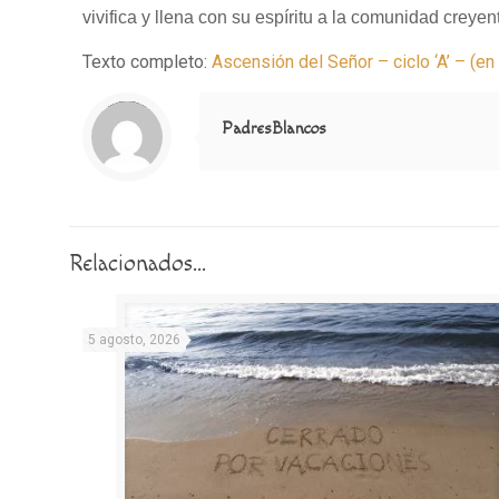
vivifica y llena con su espíritu a la comunidad creyen
Texto completo:
Ascensión del Señor – ciclo ‘A’ – (e
Notice
: Trying to access array offset on value of type null in
/home/misioner/public_html/padresblancos/themes/betheme/includes/content-single.php
on line
286
PadresBlancos
Relacionados...
5 agosto, 2026