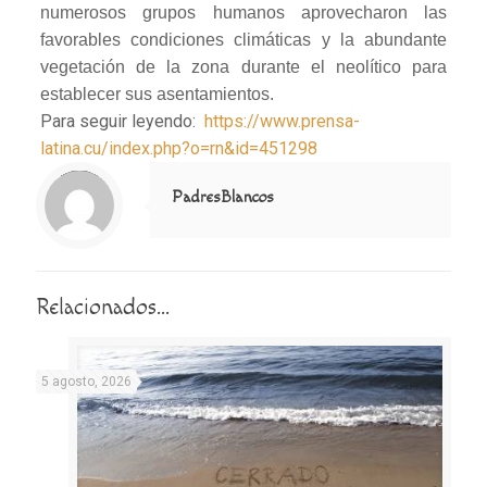
numerosos grupos humanos aprovecharon las
favorables condiciones climáticas y la abundante
vegetación de la zona durante el neolítico para
establecer sus asentamientos.
Para seguir leyendo:
https://www.prensa-
latina.cu/index.php?o=rn&id=451298
Notice
: Trying to access array offset on value of type null in
/home/misioner/public_html/padresblancos/themes/betheme/includes/content-single.php
on line
286
PadresBlancos
Relacionados...
5 agosto, 2026