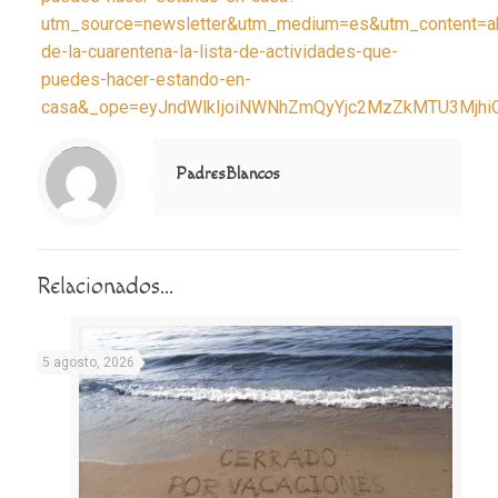
utm_source=newsletter&utm_medium=es&utm_content=ab
de-la-cuarentena-la-lista-de-actividades-que-
puedes-hacer-estando-en-
casa&_ope=eyJndWlkIjoiNWNhZmQyYjc2MzZkMTU3Mj
Notice
: Trying to access array offset on value of type null in
/home/misioner/public_html/padresblancos/themes/betheme/includes/content-single.php
on line
286
PadresBlancos
Relacionados...
5 agosto, 2026