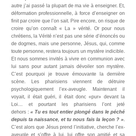
autre j’ai passé la plupart de ma vie à enseigner. Et,
déformation professionnelle, à force d’enseigner on
finit par croire que l’on sait. Pire encore, on risque de
croire qu’on connaît « La » vérité. Or pour nous
chrétiens, la Vérité n’est pas une série d’énoncés ou
de dogmes, mais une personne, Jésus, qui, comme
toute personne, restera toujours un mystère indicible.
Et nous sommes invités à vivre en communion avec
lui sans pour autant jamais dévoiler son mystère.
C’est pourquoi je trouve émouvante la dernière
scène. Les pharisiens viennent de détruire
psychologiquement l’ex-aveugle. Maintenant il
voyait, il était guéri, il était donc «pur» devant la
Loi… et pourtant les pharisiens l’ont jeté
dehors :
« Tu es tout entier plongé dans le péché
depuis ta naissance, et tu nous fais la leçon ? »
.
C’est alors que Jésus prend l’initiative, cherche l’ex-
aveugle et s’offre à lui, lui offre son amitié et sa