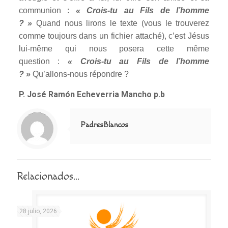
communion :
« Crois-tu au Fils de l’homme
? »
Quand nous lirons le texte (vous le trouverez
comme toujours dans un fichier attaché), c’est Jésus
lui-même qui nous posera cette même
question :
« Crois-tu au Fils de l’homme
? »
Qu’allons-nous répondre ?
P. José Ramón Echeverria Mancho p.b
Notice
: Trying to access array offset on value of type null in
/home/misioner/public_html/padresblancos/themes/betheme/includes/content-single.php
on line
286
PadresBlancos
Relacionados...
28 julio, 2026