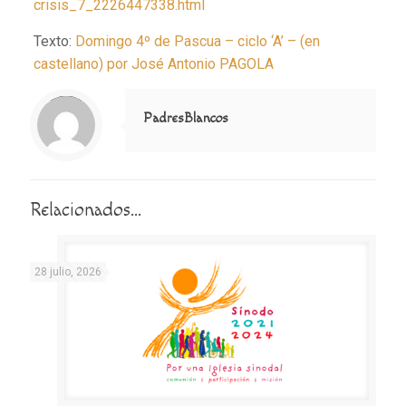
crisis_7_2226447338.html
Texto:
Domingo 4º de Pascua – ciclo ‘A’ – (en
castellano) por José Antonio PAGOLA
Notice
: Trying to access array offset on value of type null in
/home/misioner/public_html/padresblancos/themes/betheme/includes/content-single.php
on line
286
PadresBlancos
Relacionados...
28 julio, 2026