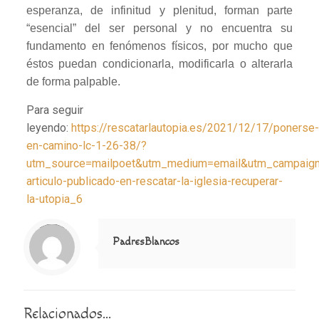
esperanza, de infinitud y plenitud, forman parte
“esencial” del ser personal y no encuentra su
fundamento en fenómenos físicos, por mucho que
éstos puedan condicionarla, modificarla o alterarla
de forma palpable.
Para seguir
leyendo:
https://rescatarlautopia.es/2021/12/17/ponerse-
en-camino-lc-1-26-38/?
utm_source=mailpoet&utm_medium=email&utm_campaig
articulo-publicado-en-rescatar-la-iglesia-recuperar-
la-utopia_6
Notice
: Trying to access array offset on value of type null in
/home/misioner/public_html/padresblancos/themes/betheme/includes/content-single.php
on line
286
PadresBlancos
Relacionados...