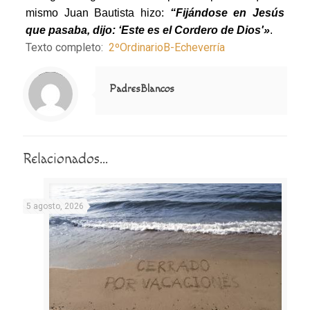
mismo Juan Bautista hizo:
“Fijándose en Jesús
que pasaba, dijo: ‘Este es el Cordero de Dios'»
.
Texto completo:
2ºOrdinarioB-Echeverría
Notice
: Trying to access array offset on value of type null in
/home/misioner/public_html/padresblancos/themes/betheme/includes/content-single.php
on line
286
PadresBlancos
Relacionados...
5 agosto, 2026