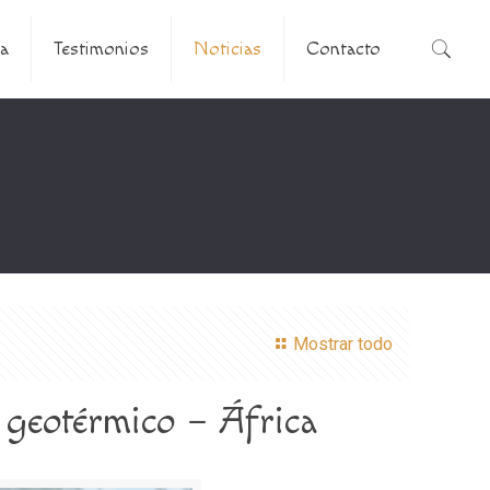
a
Testimonios
Noticias
Contacto
Mostrar todo
 geotérmico – África