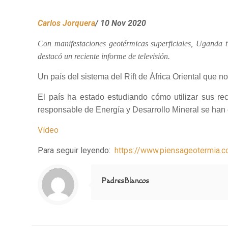
Carlos Jorquera
/ 10 Nov 2020
Con manifestaciones geotérmicas superficiales, Uganda t
destacó un reciente informe de televisión.
Un país del sistema del Rift de África Oriental que 
El país ha estado estudiando cómo utilizar sus rec
responsable de Energía y Desarrollo Mineral se han 
Vídeo
Para seguir leyendo:
https://www.piensageotermia.c
Notice
: Trying to access array offset on value of type null in
/home/misioner/public_html/padresblancos/themes/betheme/includes/content-single.php
on line
286
PadresBlancos