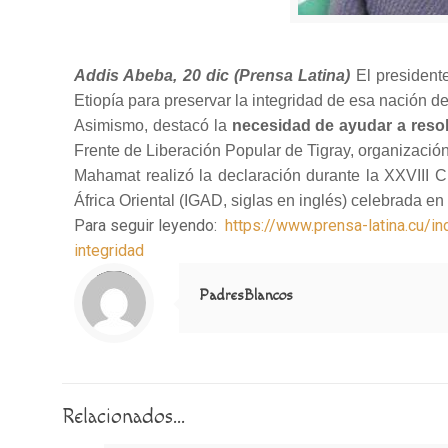
Addis Abeba, 20 dic (Prensa Latina)
El president
Etiopía para preservar la integridad de esa nación de 
Asimismo, destacó la
necesidad de ayudar a reso
Frente de Liberación Popular de Tigray, organizació
Mahamat realizó la declaración durante la XXVIII C
África Oriental (IGAD, siglas en inglés) celebrada en 
Para seguir leyendo:
https://www.prensa-latina.cu/
integridad
Notice
: Trying to access array offset on value of type null in
/home/misioner/public_html/padresblancos/themes/betheme/includes/content-single.php
on line
286
PadresBlancos
Relacionados...