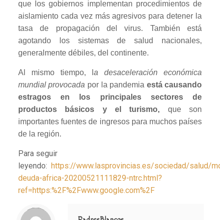
que los gobiernos implementan procedimientos de
aislamiento cada vez más agresivos para detener la
tasa de propagación del virus. También está
agotando los sistemas de salud nacionales,
generalmente débiles, del continente.
Al mismo tiempo, l
a desaceleración económica
mundial provocada
por la pandemia
está causando
estragos en los principales sectores de
productos básicos y el turismo,
que son
importantes fuentes de ingresos para muchos países
de la región.
Para seguir
leyendo:
https://www.lasprovincias.es/sociedad/salud/mo
deuda-africa-20200521111829-ntrc.html?
ref=https:%2F%2Fwww.google.com%2F
Notice
: Trying to access array offset on value of type null in
/home/misioner/public_html/padresblancos/themes/betheme/includes/content-single.php
on line
286
PadresBlancos