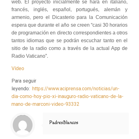
web. El proyecto inicialmente se hará en italiano,
francés, inglés, español, portugués, alemán y
armenio, pero el Dicasterio para la Comunicación
espera que durante el año se creen “casi 30 horarios
de programación en directo correspondientes a otros
tantos idiomas que se podrán escuchar tanto en el
sitio de la radio como a través de la actual App de
Radio Vaticano”.
Vídeo
Para seguir
leyendo:
https://www.aciprensa.com/noticias/un-
dia-como-hoy-pio-xi-inauguro-radio-vaticano-de-la-
mano-de-marconi-video-93332
Notice
: Trying to access array offset on value of type null in
/home/misioner/public_html/padresblancos/themes/betheme/includes/content-single.php
on line
286
PadresBlancos