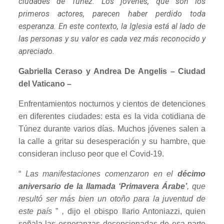
ciudades de Túnez. Los jóvenes, que son los
primeros actores, parecen haber perdido toda
esperanza. En este contexto, la Iglesia está al lado de
las personas y su valor es cada vez más reconocido y
apreciado.
Gabriella Ceraso y Andrea De Angelis – Ciudad
del Vaticano –
Enfrentamientos nocturnos y cientos de detenciones
en diferentes ciudades: esta es la vida cotidiana de
Túnez durante varios días. Muchos jóvenes salen a
la calle a gritar su desesperación y su hambre, que
consideran incluso peor que el Covid-19.
“
Las manifestaciones comenzaron en el
décimo
aniversario de la llamada ‘Primavera Árabe’
, que
resultó ser más bien un otoño para la juventud de
este país
”
,
dijo el obispo Ilario Antoniazzi, quien
señala las esperanzas decepcionadas de esa parte