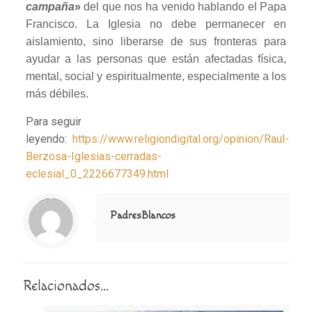
campaña
»
del que nos ha venido hablando el Papa
Francisco. La Iglesia no debe permanecer en
aislamiento, sino liberarse de sus fronteras para
ayudar a las personas que están afectadas física,
mental, social y espiritualmente, especialmente a los
más débiles.
Para seguir
leyendo:
https://www.religiondigital.org/opinion/Raul-
Berzosa-Iglesias-cerradas-
eclesial_0_2226677349.html
Notice
: Trying to access array offset on value of type null in
/home/misioner/public_html/padresblancos/themes/betheme/includes/content-single.php
on line
286
PadresBlancos
Relacionados...