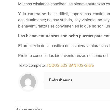
Muchos cristianos conciben las bienaventuranzas co
Y la carrera se hace difícil, tropezamos continu
espiritualmente; no soy sufrido, soy violento; no s
bienaventuranzas se convierten en lo que no son: u
Las bienaventuranzas son ocho puertas para entr
El arquitecto de la basílica de las bienaventuranzas
Prefiero concebir las bienaventuranzas no como ocho
Texto completo:
TODOS LOS SANTOS-Sicre
Notice
: Trying to access array offset on value of type null in
/home/misioner/public_html/padresblancos/themes/betheme/includes/content-single.php
on line
286
PadresBlancos
Relacionados...