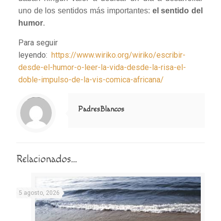
uno de los sentidos más importantes:
el sentido del
humor
.
Para seguir
leyendo:
https://www.wiriko.org/wiriko/escribir-
desde-el-humor-o-leer-la-vida-desde-la-risa-el-
doble-impulso-de-la-vis-comica-africana/
Notice
: Trying to access array offset on value of type null in
/home/misioner/public_html/padresblancos/themes/betheme/includes/content-single.php
on line
286
PadresBlancos
Relacionados...
5 agosto, 2026