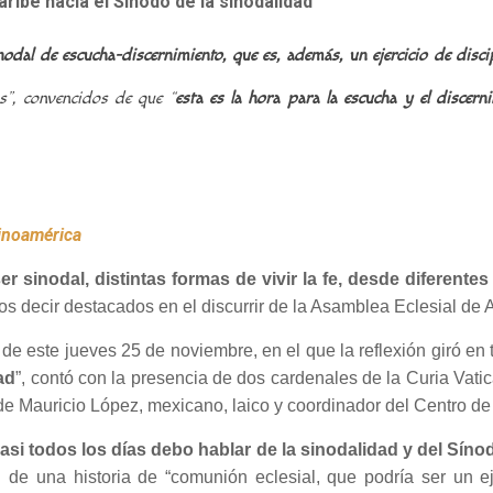
ribe hacia el Sínodo de la sinodalidad”
odal de escucha-discernimiento, que es, además, un ejercicio de disc
s”, convencidos de que “
esta es la hora para la escucha y el discern
tinoamérica
er sinodal, distintas formas de vivir la fe, desde diferentes
decir destacados en el discurrir de la Asamblea Eclesial de A
de este jueves 25 de noviembre, en el que la reflexión giró en t
ad
”, contó con la presencia de dos cardenales de la Curia Vati
y de Mauricio López, mexicano, laico y coordinador del Centro d
asi todos los días debo hablar de la sinodalidad y del Síno
ad de una historia de “comunión eclesial, que podría ser un