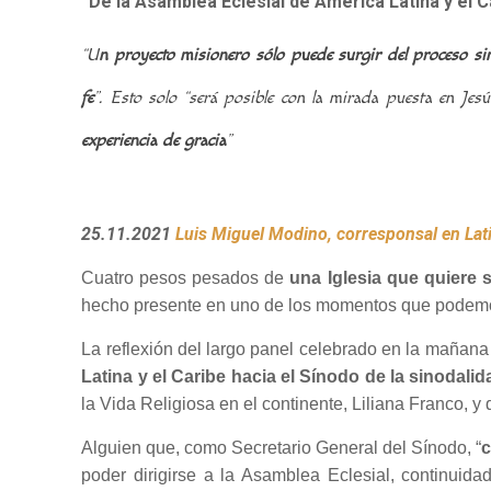
“De la Asamblea Eclesial de América Latina y el Ca
“U
n proyecto misionero sólo puede surgir del proceso sin
fe
”.
Esto solo “será posible con la mirada puesta en Jesú
experiencia de gracia
”
25.11.2021
Luis Miguel Modino, corresponsal en La
Cuatro pesos pesados de
una Iglesia que quiere s
hecho presente en uno de los momentos que podemos 
La reflexión del largo panel celebrado en la mañana 
Latina y el Caribe hacia el Sínodo de la sinodalid
la Vida Religiosa en el continente, Liliana Franco, 
Alguien que, como Secretario General del Sínodo, “
c
poder dirigirse a la Asamblea Eclesial, continuid