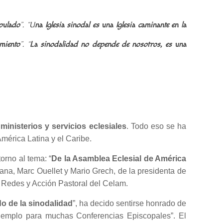
ipulado
”. “U
na Iglesia sinodal es una Iglesia caminante en la
imiento
”. “
La sinodalidad no depende de nosotros, es una
 ministerios y servicios eclesiales
. Todo eso se ha
mérica Latina y el Caribe.
orno al tema: “
De la Asamblea Eclesial de América
cana, Marc Ouellet y Mario Grech, de la presidenta de
e Redes y Acción Pastoral del Celam.
do de la sinodalidad
”, ha decido sentirse honrado de
 ejemplo para muchas Conferencias Episcopales”. El