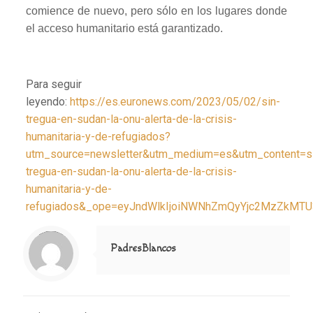
comience de nuevo, pero sólo en los lugares donde
el acceso humanitario está garantizado.
Para seguir
leyendo:
https://es.euronews.com/2023/05/02/sin-
tregua-en-sudan-la-onu-alerta-de-la-crisis-
humanitaria-y-de-refugiados?
utm_source=newsletter&utm_medium=es&utm_content=s
tregua-en-sudan-la-onu-alerta-de-la-crisis-
humanitaria-y-de-
refugiados&_ope=eyJndWlkIjoiNWNhZmQyYjc2MzZkM
Notice
: Trying to access array offset on value of type null in
/home/misioner/public_html/padresblancos/themes/betheme/includes/content-single.php
on line
286
PadresBlancos