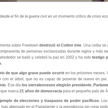
esde el fin de la guerra civil en un momento crítico de crisis ec
ormenta sobre Freetown
destrozó el
Cotton
tree
. Una ceiba se 
ompraventa de personas esclavizadas durante siglos y más tar
u alrededor se bailó y celebró la paz en 2002 y ha sido
testigo 
a
.
io de que algo grave puede ocurrir
en los próximos meses. V
con el árbol, que no es capaz de ponerse de nuevo en pie. 
nio
. Ese día
los sierraleoneses elegirán presidente, Parlame
lo que marca
21 años de democracia
para el pequeño país de Áf
jemplo de elecciones y traspasos de poder pacíficos
. Los
e han alternado en el Parlamento y la presidencia sin crear pro