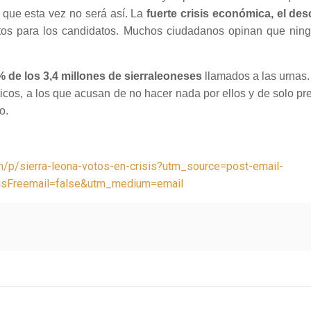
 que esta vez no será así. La
fuerte crisis económica, el des
os para los candidatos. Muchos ciudadanos opinan que ningu
% de los 3,4 millones de sierraleoneses
llamados a las urnas.
icos, a los que acusan de no hacer nada por ellos y de solo pr
o.
om/p/sierra-leona-votos-en-crisis?utm_source=post-email-
&isFreemail=false&utm_medium=email