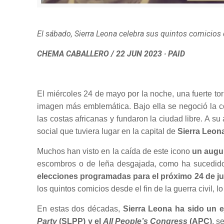
El sábado, Sierra Leona celebra sus quintos comicios d
CHEMA CABALLERO / 22 JUN 2023 ∙ PAID
El miércoles 24 de mayo por la noche, una fuerte t
imagen más emblemática. Bajo ella se negoció la c
las costas africanas y fundaron la ciudad libre. A s
social que tuviera lugar en la capital de
Sierra Leon
Muchos han visto en la caída de este icono
un augur
escombros o de leña desgajada, como ha sucedido 
elecciones programadas para el próximo 24 de ju
los quintos comicios desde el fin de la guerra civil, 
En estas dos décadas,
Sierra Leona ha sido un e
Party
(SLPP) y el
All People’s Congress
(APC)
, s