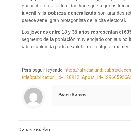
encuentra en la actualidad hace que algunos teman
juvenil y la pobreza generalizada
son grandes ret
parece ser el gran protagonista de la cita electoral.
Los
jóvenes entre 18 y 35 años representan el 60
segmento de la población muy enojado con sus polít
rabia contenida podría explotar en cualquier moment
Para seguir leyendo:
https://africamundi.substack.c
title&publication_id=1289121&post_id=129665926
Notice
: Trying to access array offset on value of type null in
/home/misioner/public_html/padresblancos/themes/betheme/includes/content-single.php
on line
286
PadresBlancos
Relacionados...