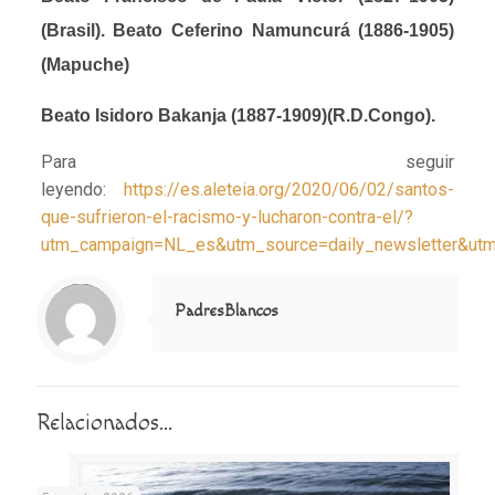
(Brasil).
Beato Ceferino Namuncurá (1886-1905)
(Mapuche)
Beato Isidoro Bakanja (1887-1909)(R.D.Congo).
Para seguir
leyendo:
https://es.aleteia.org/2020/06/02/santos-
que-sufrieron-el-racismo-y-lucharon-contra-el/?
utm_campaign=NL_es&utm_source=daily_newsletter&ut
Notice
: Trying to access array offset on value of type null in
/home/misioner/public_html/padresblancos/themes/betheme/includes/content-single.php
on line
286
PadresBlancos
Relacionados...