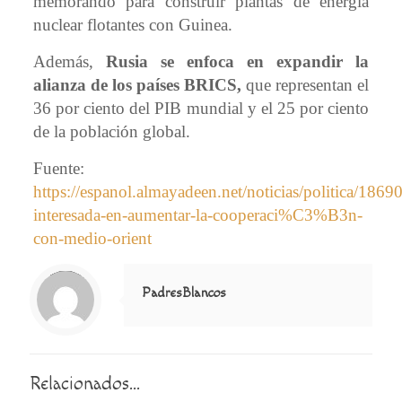
memorando para construir plantas de energía
nuclear flotantes con Guinea.
Además,
Rusia se enfoca en expandir la
alianza de los países BRICS,
que representan el
36 por ciento del PIB mundial y el 25 por ciento
de la población global.
Fuente:
https://espanol.almayadeen.net/noticias/politica/18690
interesada-en-aumentar-la-cooperaci%C3%B3n-
con-medio-orient
Notice
: Trying to access array offset on value of type null in
/home/misioner/public_html/padresblancos/themes/betheme/includes/content-single.php
on line
286
PadresBlancos
Relacionados...