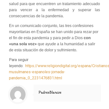
salud para que encuentren un tratamiento adecuado
para vencer a la enfermedad y superar las
consecuencias de la pandemia.
En un comunicado conjunto, las tres confesiones
mayoritarias en España se han unido para rezar por
el fin de esta pandemia y para pedir a Dios
con
«una sola voz»
que ayude a la humanidad a salir
de esta situación de dolor y sufrimiento.
Para seguir
leyendo:
https://www.religiondigital.org/espana/Cristiano
musulmanes-espanoles-jornada-
pandemia_0_2231476831.html
Notice
: Trying to access array offset on value of type null in
/home/misioner/public_html/padresblancos/themes/betheme/includes/content-single.php
on line
286
PadresBlancos