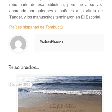
robó parte de esa biblioteca, pero fue a su vez
abordado por galeones españoles a la altura de
Tánger, y los manuscritos terminaron en El Escorial.
Raíces hispanas de Tombuctú
Notice
: Trying to access array offset on value of type null in
/home/misioner/public_html/padresblancos/themes/betheme/includes/content-single.php
on line
286
PadresBlancos
Relacionados...
5 agosto, 2026