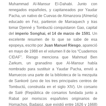
Muhammad Al-Mansur El-Dahabi. Junto con
renegados españoles, y capitaneados por Yaudar
Pacha, un nativo de Cuevas de Almanzora (Almería)
educado en Fez, partieron de Marraquech y tras
tomar Djenné y Tombuctú conquistaron Gao, capital
del
imperio Songhai, el 14 de marzo de 1591
. Un
excelente resumen de lo que se sabe de esa
epopeya, escrito por
Juan Manuel Riesgo
, apareció
en mayo de 1988 en el volumen II de los “Cuadernos
CIDAF”. Riesgo menciona que Mahmud Ben
Zarkum, un granadino que Al-Mansur había
nombrado para sustituir a Yaudar Pacha, envió a
Marruecos una parte de la biblioteca de la mezquita
de Sankoré (uno de los tres principales centros de
Tombuctú, construida en el siglo XIV). Un corsario
de Salé (República de corsarios fundada junto a
Rabat por moriscos españoles originarios de
Hornachos, Badajoz, que existió entre 1626 y 1668)