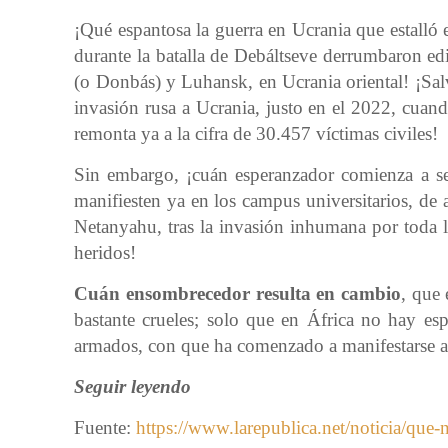
¡Qué espantosa la guerra en Ucrania que estalló 
durante la batalla de Debáltseve derrumbaron edi
(o Donbás) y Luhansk, en Ucrania oriental! ¡Salva
invasión rusa a Ucrania, justo en el 2022, cua
remonta ya a la cifra de 30.457 víctimas civiles!
Sin embargo, ¡cuán esperanzador comienza a ser
manifiesten ya en los campus universitarios, de a
Netanyahu, tras la invasión inhumana por toda l
heridos!
Cuán ensombrecedor resulta en cambio
, que 
bastante crueles; solo que en África no hay es
armados, con que ha comenzado a manifestarse an
Seguir leyendo
Fuente:
https://www.larepublica.net/noticia/que