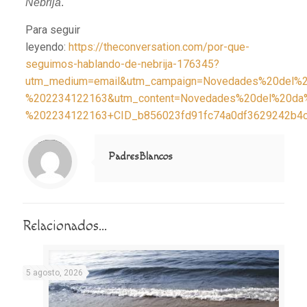
Nebrija
.
Para seguir
leyendo:
https://theconversation.com/por-que-
seguimos-hablando-de-nebrija-176345?
utm_medium=email&utm_campaign=Novedades%20del%
%202234122163&utm_content=Novedades%20del%20da
%202234122163+CID_b856023fd91fc74a0df3629242b4c
Notice
: Trying to access array offset on value of type null in
/home/misioner/public_html/padresblancos/themes/betheme/includes/content-single.php
on line
286
PadresBlancos
Relacionados...
5 agosto, 2026