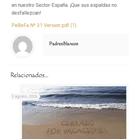
en nuestro Sector-España. ¡Que sus espaldas no
desfallezcan!
PeBeFa Nº 31 Version pdf (1)
Notice
: Trying to access array offset on value of type null in
/home/misioner/public_html/padresblancos/themes/betheme/includes/content-single.php
on line
286
PadresBlancos
Relacionados...
5 agosto, 2026