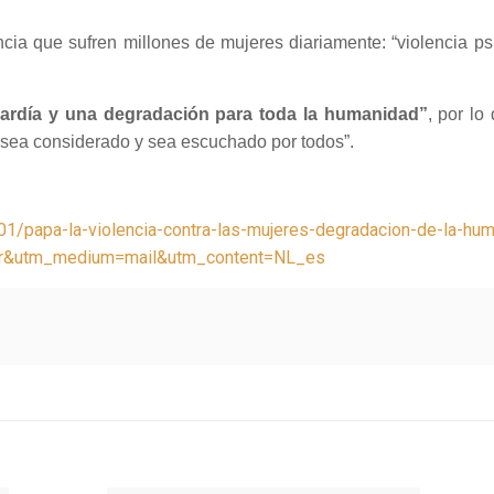
ia que sufren millones de mujeres diariamente: “violencia psico
ardía y una degradación para toda la humanidad”
, por lo
o sea considerado y sea escuchado por todos”.
/01/papa-la-violencia-contra-las-mujeres-degradacion-de-la-hu
er&utm_medium=mail&utm_content=NL_es