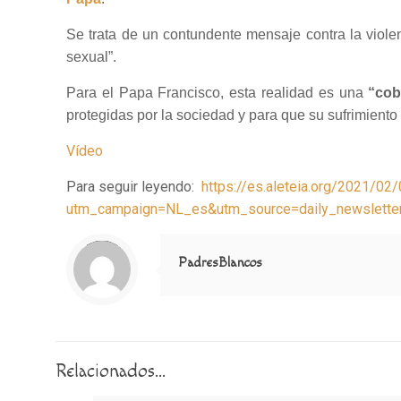
Se trata de un contundente mensaje contra la violenc
sexual”.
Para el Papa Francisco, esta realidad es una
“cob
protegidas por la sociedad y para que su sufrimient
Vídeo
Para seguir leyendo:
https://es.aleteia.org/2021/02
utm_campaign=NL_es&utm_source=daily_newslett
Notice
: Trying to access array offset on value of type null in
/home/misioner/public_html/padresblancos/themes/betheme/includes/content-single.php
on line
286
PadresBlancos
Relacionados...