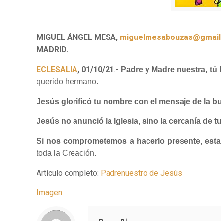
MIGUEL ÁNGEL MESA,
miguelmesabouzas@gmail
MADRID.
ECLESALIA
, 01/10/21
.-
Padre y Madre nuestra, tú 
querido hermano.
Jesús glorificó tu nombre con el mensaje de la bu
Jesús no anunció la Iglesia, sino la cercanía de 
Si nos comprometemos a hacerlo presente, est
toda la Creación.
Artículo completo:
Padrenuestro de Jesús
Imagen
Notice
: Trying to access array offset on value of type null in
/home/misioner/public_html/padresblancos/themes/betheme/includes/content-single.php
on line
286