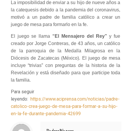
La imposibilidad de enviar a su hijo de nueve años a
la catequesis debido a la pandemia del coronavirus,
motivó a un padre de familia católico a crear un
juego de mesa para formarlo en la fe.
El juego se llama
“El Mensajero del Rey”
y fue
creado por Jorge Contreras, de 43 años, un católico
de la parroquia de la Medalla Milagrosa en la
Diócesis de Zacatecas (México). El juego de mesa
incluye “trivias” con preguntas de la historia de la
Revelación y está diseñado para que participe toda
la familia.
Para seguir
leyendo:
https://www.aciprensa.com/noticias/padre-
catolico-crea-juego-de-mesa-para-formar-a-su-hijo-
en-la-fe-durante-pandemia-42699
Notice
: Trying to access array offset on value of type null in
/home/misioner/public_html/padresblancos/themes/betheme/includes/content-single.php
on line
286