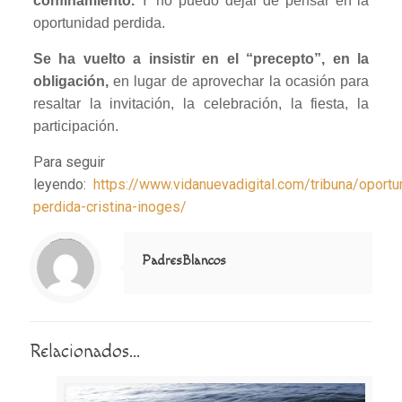
confinamiento.
Y no puedo dejar de pensar en la
oportunidad perdida.
Se ha vuelto a insistir en el “precepto”, en la
obligación,
en lugar de aprovechar la ocasión para
resaltar la invitación, la celebración, la fiesta, la
participación.
Para seguir
leyendo:
https://www.vidanuevadigital.com/tribuna/oportu
perdida-cristina-inoges/
Notice
: Trying to access array offset on value of type null in
/home/misioner/public_html/padresblancos/themes/betheme/includes/content-single.php
on line
286
PadresBlancos
Relacionados...