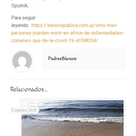
Sputnik.
Para seguir
leyendo:
https://www.republica.com.uy/oms-mas-
personas-pueden-morir-en-africa-de-enfermedades-
comunes-que-de-la-covid-19-id768054/
Notice
: Trying to access array offset on value of type null in
/home/misioner/public_html/padresblancos/themes/betheme/includes/content-single.php
on line
286
PadresBlancos
Relacionados...
5 agosto, 2026