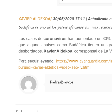
XAVIER ALDEKOA/
30/05/2020 17:11
| Actualizado 
Sudáfrica es uno de los países africanos con más recursos 
Los casos de
coronavirus
han aumentado un 30% 
que algunos países como Sudáfrica tienen un gr
desbordados.
Xavier Aldekoa
, corresponsal de La 
Para seguir leyendo:
https://www.lavanguardia.com/i
burundi-xavier-aldekoa-video-seo-lv.html
Notice
: Trying to access array offset on value of type null in
/home/misioner/public_html/padresblancos/themes/betheme/includes/content-single.php
on line
286
PadresBlancos