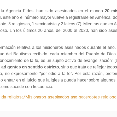
 la Agencia Fides, han sido asesinados en el mundo
20 mi
l, este año el número mayor vuelve a registrarse en América, d
te, 3 religiosas, 1 seminarista y 2 laicos (7). Mientras que en 
igioso. En los últimos 20 años, del 2000 al 2020, han sido as
ormación relativa a los misioneros asesinados durante el año
rtud del Bautismo recibido, cada miembro del Pueblo de Dios
 conocimiento de la fe, es un sujeto activo de evangelización
s ad gentes en sentido estricto
, sino que trata de reflejar to
a, no expresamente “por odio a la fe”. Por esta razón, prefer
e no entrar en el juicio que la Iglesia pueda hacer sobre algu
, como sucede con frecuencia.
g/vida-religiosa/Misioneros-asesinados-ano-sacerdotes-relgioso