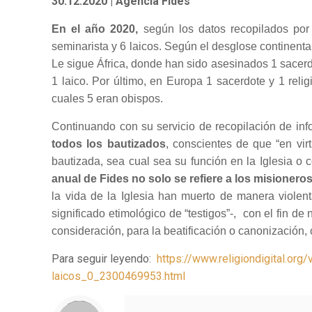
30.12.2020
| Agencia Fides
En el año 2020,
según los datos recopilados por
seminarista y 6 laicos. Según el desglose continenta
Le sigue África, donde han sido asesinados 1 sacerdo
1 laico. Por último, en Europa 1 sacerdote y 1 rel
cuales 5 eran obispos.
Continuando con su servicio de recopilación de inf
todos los bautizados
, conscientes de que “en vi
bautizada, sea cual sea su función en la Iglesia o
anual de Fides
no solo se refiere a los misionero
la vida de la Iglesia han muerto de manera violent
significado etimológico de “testigos”-, con el fin d
consideración, para la beatificación o canonización
Para seguir leyendo:
https://www.religiondigital.or
laicos_0_2300469953.html
Notice
: Trying to access array offset on value of type null in
/home/misioner/public_html/padresblancos/themes/betheme/includes/content-single.php
on line
286