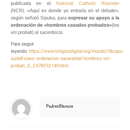
publicada en el
National Catholic Reporter
(NCR). «Aquí es donde yo entraría en el debate»,
según señaló Sipuka, para
expresar su apoyo a la
ordenación de «hombres casados probados»
(los
viri probati
) al sacerdocio.
Para seguir
leyendo:
https://www.religiondigital.org/mundo/Obispo-
sudafricano-ordenacion-sacerdotal-hombres-viri-
probati_0_2478352149.html
Notice
: Trying to access array offset on value of type null in
/home/misioner/public_html/padresblancos/themes/betheme/includes/content-single.php
on line
286
PadresBlancos