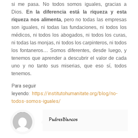
si me pasa. No todos somos iguales, gracias a
Dios.
En la diferencia está la riqueza y esta
riqueza nos alimenta,
pero no todas las empresas
son iguales, ni todas las fundaciones, ni todos los
médicos, ni todos los abogados, ni todos los curas,
ni todas las monjas, ni todos los carpinteros, ni todos
los fontaneros… Somos diferentes, desde luego, y
tenemos que aprender a descubrir el valor de cada
uno y no tanto sus miserias, que eso sí, todos
tenemos.
Para seguir
leyendo:
https://institutohumanitate.org/blog/no-
todos-somos-iguales/
Notice
: Trying to access array offset on value of type null in
/home/misioner/public_html/padresblancos/themes/betheme/includes/content-single.php
on line
286
PadresBlancos