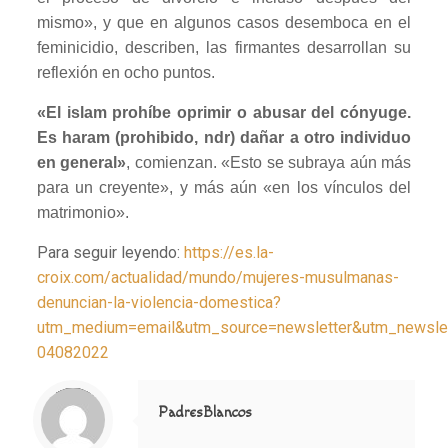
mismo», y que en algunos casos desemboca en el
feminicidio, describen, las firmantes desarrollan su
reflexión en ocho puntos.
«El islam prohíbe oprimir o abusar del cónyuge.
Es haram (prohibido, ndr) dañar a otro individuo
en general»
, comienzan. «Esto se subraya aún más
para un creyente», y más aún «en los vínculos del
matrimonio».
Para seguir leyendo:
https://es.la-
croix.com/actualidad/mundo/mujeres-musulmanas-
denuncian-la-violencia-domestica?
utm_medium=email&utm_source=newsletter&utm_newslet
04082022
Notice
: Trying to access array offset on value of type null in
/home/misioner/public_html/padresblancos/themes/betheme/includes/content-single.php
on line
286
PadresBlancos