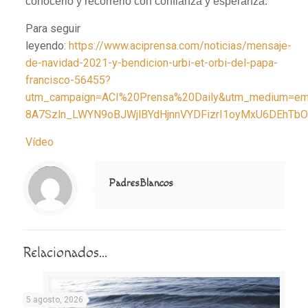
conocerlo y recorrerlo con confianza y esperanza.
Para seguir
leyendo:
https://www.aciprensa.com/noticias/mensaje-
de-navidad-2021-y-bendicion-urbi-et-orbi-del-papa-
francisco-56455?
utm_campaign=ACI%20Prensa%20Daily&utm_medium=em
8A7Szln_LWYN9oBJWjlBYdHjnnVYDFizrI1oyMxU6DEhTb
Vídeo
Notice
: Trying to access array offset on value of type null in
/home/misioner/public_html/padresblancos/themes/betheme/includes/content-single.php
on line
286
PadresBlancos
Relacionados...
5 agosto, 2026