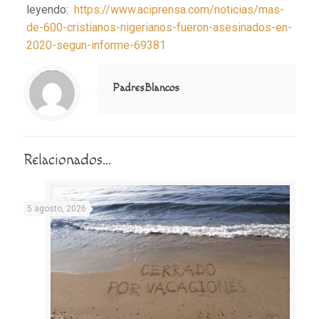
leyendo:
https://www.aciprensa.com/noticias/mas-
de-600-cristianos-nigerianos-fueron-asesinados-en-
2020-segun-informe-69381
Notice
: Trying to access array offset on value of type null in
/home/misioner/public_html/padresblancos/themes/betheme/includes/content-single.php
on line
286
PadresBlancos
Relacionados...
5 agosto, 2026