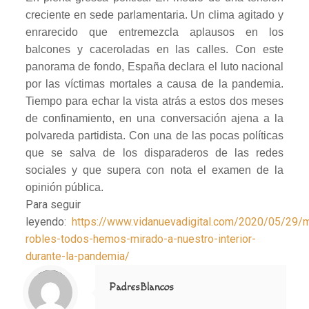
creciente en sede parlamentaria. Un clima agitado y
enrarecido que entremezcla aplausos en los
balcones y caceroladas en las calles. Con este
panorama de fondo, España declara el luto nacional
por las víctimas mortales a causa de la pandemia.
Tiempo para echar la vista atrás a estos dos meses
de confinamiento, en una conversación ajena a la
polvareda partidista. Con una de las pocas políticas
que se salva de los disparaderos de las redes
sociales y que supera con nota el examen de la
opinión pública.
Para seguir
leyendo:
https://www.vidanuevadigital.com/2020/05/29/m
robles-todos-hemos-mirado-a-nuestro-interior-
durante-la-pandemia/
Notice
: Trying to access array offset on value of type null in
/home/misioner/public_html/padresblancos/themes/betheme/includes/content-single.php
on line
286
PadresBlancos