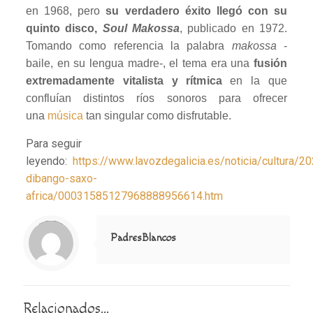
en 1968, pero
su verdadero éxito llegó con su
quinto disco,
Soul Makossa
, publicado en 1972.
Tomando como referencia la palabra
makossa
-
baile, en su lengua madre-, el tema era una
fusión
extremadamente vitalista y rítmica
en la que
confluían distintos ríos sonoros para ofrecer
una
música
tan singular como disfrutable.
Para seguir
leyendo:
https://www.lavozdegalicia.es/noticia/cultura/
dibango-saxo-
africa/00031585127968888956614.htm
Notice
: Trying to access array offset on value of type null in
/home/misioner/public_html/padresblancos/themes/betheme/includes/content-single.php
on line
286
PadresBlancos
Relacionados...