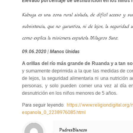
Elevado porcentaje de desnutrición en los niños
Kabuga es una zona rural aislada, de difícil acceso y
subsistencia, que no garantiza, ni de lejos, la seguridad
como explica la misionera española Milagros Sanz.
09.06.2020
| Manos Unidas
A orillas del río más grande de Ruanda y a tan so
y sumamente deprimida a la que las medidas de c
de lejos, la seguridad alimentaria ni una nutrici
personas, y solo pueden comer una vez al día e
desnutrición en los niños menores de 5 años.
Para seguir leyendo:
https://www.religiondigital.o
espanola_0_2238976085.html
Notice
: Trying to access array offset on value of type null in
/home/misioner/public_html/padresblancos/themes/betheme/includes/content-single.php
on line
286
PadresBlancos