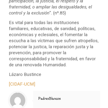
participación, la justicia, el respeto y la
fraternidad, o ampliar las desigualdades, el
control y la exclusión
”. (nº.85)
Es vital para todas las instituciones
familiares, educativas, de sanidad, políticas,
económicas y eclesiales, el fomentar la
escucha a las víctimas que sufren atropellos,
potenciar la justica, la reparación justa y la
prevención, para promover la
corresponsabilidad y la fraternidad, en favor
de una renovada Humanidad.
Lázaro Bustince
[CIDAF-UCM]
Notice
: Trying to access array offset on value of type null in
/home/misioner/public_html/padresblancos/themes/betheme/includes/content-single.php
on line
286
PadresBlancos