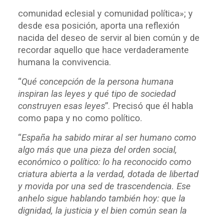
comunidad eclesial y comunidad política»; y
desde esa posición, aporta una reflexión
nacida del deseo de servir al bien común y de
recordar aquello que hace verdaderamente
humana la convivencia.
“
Qué concepción de la persona humana
inspiran la
s
l
e
y
e
s
y qué tipo de sociedad
construyen esas leyes
”. Precisó que él habla
como papa y no como político.
“
E
s
p
a
ñ
a
ha sabido mirar al ser humano como
algo má
s
que una pieza del orden social,
económi
c
o
o
p
olítico
:
l
o
ha reconocido como
criatura abierta a la
v
erdad, dotada
de libertad
y movida por una sed de trascendencia. Ese
anhelo sigue hablando también hoy
:
que la
dignidad, la justicia y el bien común sean la