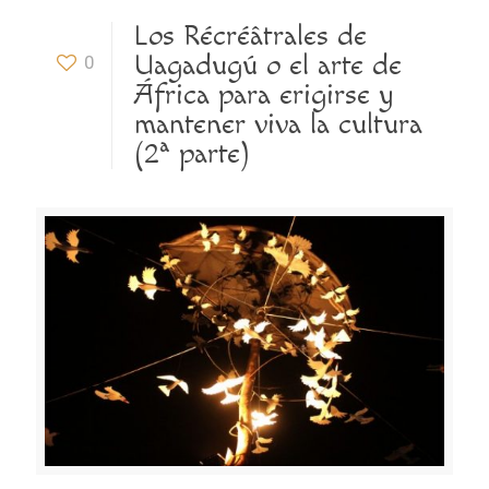
Los Récréâtrales de
Uagadugú o el arte de
0
África para erigirse y
mantener viva la cultura
(2ª parte)