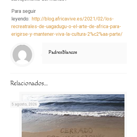
Para seguir
leyendo:
http://blog.africavive.es/2021/02/los-
recreatrales-de-uagadugu-o-el-arte-de-africa-para-
erigirse-y-mantener-viva-la-cultura-2%c2%aa-parte/
Notice
: Trying to access array offset on value of type null in
/home/misioner/public_html/padresblancos/themes/betheme/includes/content-single.php
on line
286
PadresBlancos
Relacionados...
5 agosto, 2026