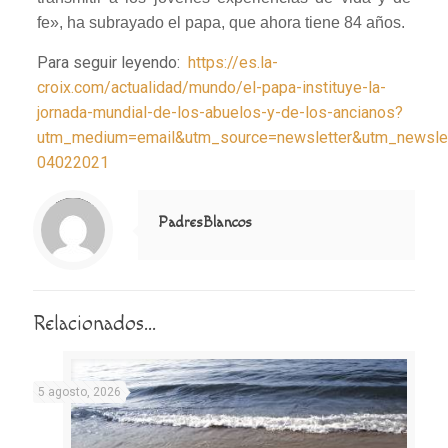
fe», ha subrayado el papa, que ahora tiene 84 años.
Para seguir leyendo:
https://es.la-
croix.com/actualidad/mundo/el-papa-instituye-la-
jornada-mundial-de-los-abuelos-y-de-los-ancianos?
utm_medium=email&utm_source=newsletter&utm_newslet
04022021
Notice
: Trying to access array offset on value of type null in
/home/misioner/public_html/padresblancos/themes/betheme/includes/content-single.php
on line
286
PadresBlancos
Relacionados...
5 agosto, 2026